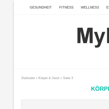
GESUNDHEIT
FITNESS
WELLNESS
E
Startseite
»
Körper & Geist
»
Seite 3
KÖRPE