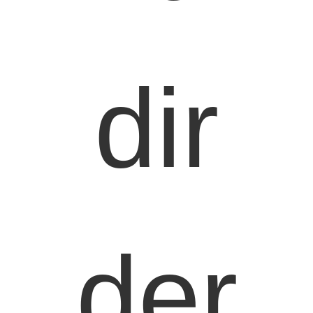
dir
der