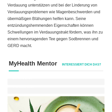
Verdauung unterstützen und bei der Linderung von
Verdauungsproblemen wie Magenbeschwerden und
übermäßigen Blähungen helfen kann. Seine
entzündungshemmenden Eigenschaften können
Schwellungen im Verdauungstrakt fördern, was ihn zu
einem hervorragenden Tee gegen Sodbrennen und
GERD macht.
CBD Öl Testsieger 2026: Wie Du Qualität
MyHealth Mentor
erkennst und die richtige Entscheidung
INTERESSIERT DICH DAS?
triffst
Mit Tanz zum Traumkörper – Fitness mit
25. März 2026
Spaß & Musik 🎶
5. Oktober 2025