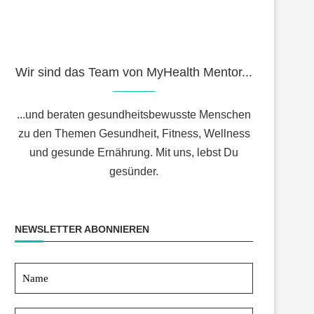
Wir sind das Team von MyHealth Mentor...
...und beraten gesundheitsbewusste Menschen
zu den Themen Gesundheit, Fitness, Wellness
und gesunde Ernährung. Mit uns, lebst Du
gesünder.
NEWSLETTER ABONNIEREN