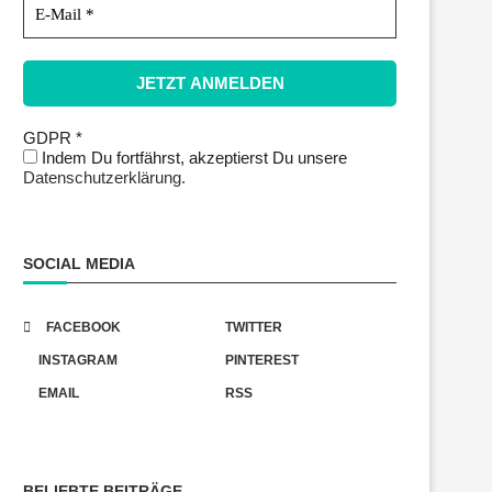
GDPR
*
Indem Du fortfährst, akzeptierst Du unsere
Datenschutzerklärung.
SOCIAL MEDIA
FACEBOOK
TWITTER
INSTAGRAM
PINTEREST
EMAIL
RSS
BELIEBTE BEITRÄGE