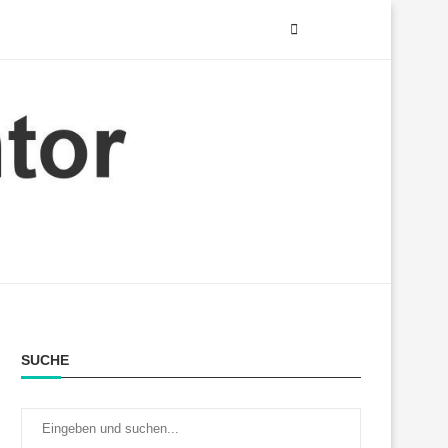
SUCHE